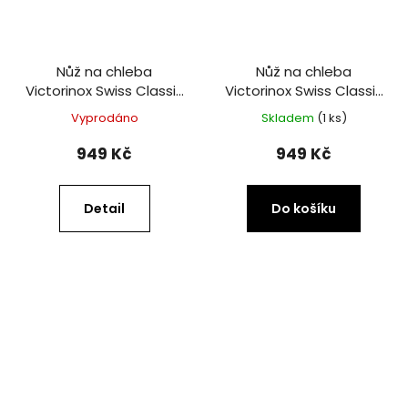
Nůž na chleba
Nůž na chleba
Victorinox Swiss Classic
Victorinox Swiss Classic
21 cm červený
21 cm černý
Vyprodáno
Skladem
(1 ks)
949 Kč
949 Kč
Detail
Do košíku