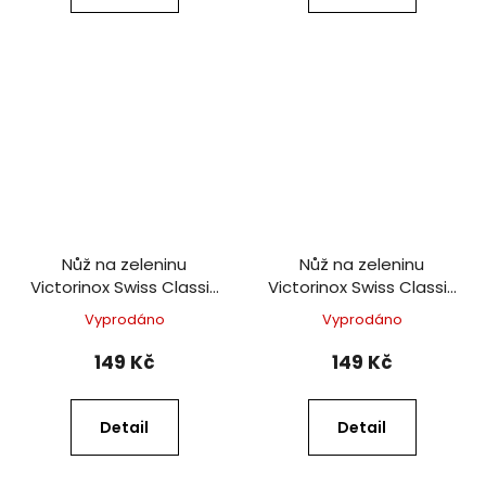
Nůž na zeleninu
Nůž na zeleninu
Victorinox Swiss Classic
Victorinox Swiss Classic
8 cm červený
8 cm černý
Vyprodáno
Vyprodáno
149 Kč
149 Kč
Detail
Detail