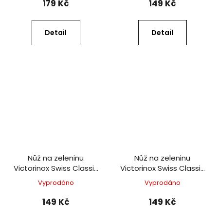
179 Kč
149 Kč
Detail
Detail
Nůž na zeleninu
Nůž na zeleninu
Victorinox Swiss Classic
Victorinox Swiss Classic
8 cm oranžový
8 cm žlutý
Vyprodáno
Vyprodáno
149 Kč
149 Kč