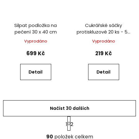
Silpat podložka na
Cukrářské sáčky
pečení 30 x 40 cm
protiskluzové 20 ks - 55
cm
Vyprodáno
Vyprodáno
699 Kč
219 Kč
Detail
Detail
Načíst 30 dalších
S
1
2
t
r
O
á
90
položek celkem
v