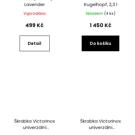
Lavender
Kugelhopf, 2,3 l
Vyprodáno
Skladem
(4 ks)
499 Kč
1 450 Kč
Detail
Do košíku
Škrabka Victorinox
Škrabka Victorinox
univerzální
univerzální
vroubkovaná - zelená
vroubkovaná - červená