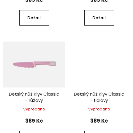
t
ů
Detail
Detail
Dětský nůž Klyv Classic
Dětský nůž Klyv Classic
- růžový
- fialový
Vyprodáno
Vyprodáno
389 Kč
389 Kč