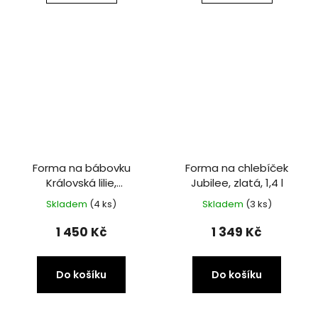
Forma na bábovku
Forma na chlebíček
Královská lilie,
Jubilee, zlatá, 1,4 l
bronzová, 2,4 l
Skladem
(4 ks)
Skladem
(3 ks)
1 450 Kč
1 349 Kč
Do košíku
Do košíku