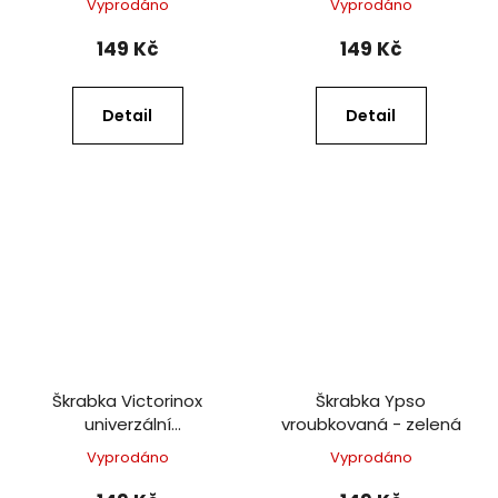
Vyprodáno
Vyprodáno
149 Kč
149 Kč
Detail
Detail
Škrabka Victorinox
Škrabka Ypso
univerzální
vroubkovaná - zelená
vroubkovaná - černá
Vyprodáno
Vyprodáno