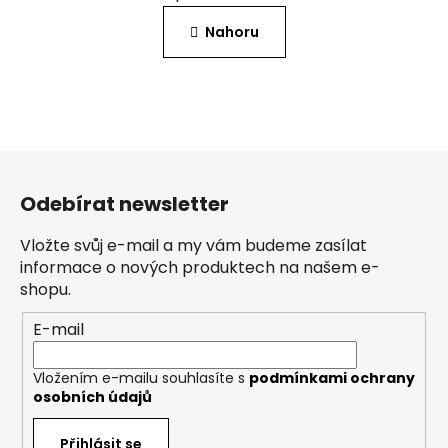
n
l
k
Nahoru
á
o
d
v
a
á
c
n
í
í
p
Z
r
á
v
Odebírat newsletter
p
k
a
y
Vložte svůj e-mail a my vám budeme zasílat
v
t
informace o nových produktech na našem e-
ý
í
shopu.
p
i
E-mail
s
u
Vložením e-mailu souhlasíte s
podmínkami ochrany
osobních údajů
Přihlásit se