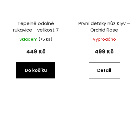
Tepelně odolné
První dětský nůž Klyv –
rukavice - velikost 7
Orchid Rose
Skladem
(>5 ks)
Vyprodáno
449 Kč
499 Kč
Do košíku
Detail