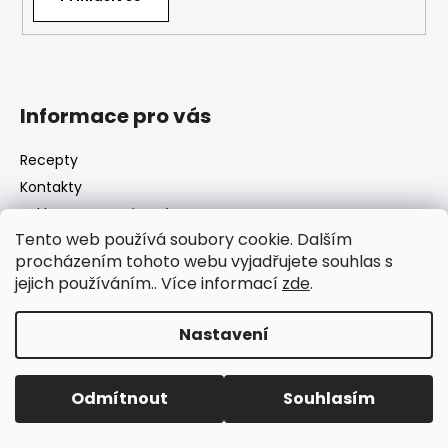
Informace pro vás
Recepty
Kontakty
Reklamace a vrácení
Tento web používá soubory cookie. Dalším
Moje objednávka
procházením tohoto webu vyjadřujete souhlas s
Vyhledávač receptů
jejich používáním.. Více informací
zde
.
Obchodní podmínky
Ochrana údajů
Nastavení
Zpětný odběr baterií a elektrozařízení
Odmítnout
Souhlasím
Kontakt