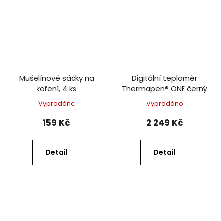
Mušelínové sáčky na
Digitální teploměr
koření, 4 ks
Thermapen® ONE černý
Vyprodáno
Vyprodáno
159 Kč
2 249 Kč
Detail
Detail