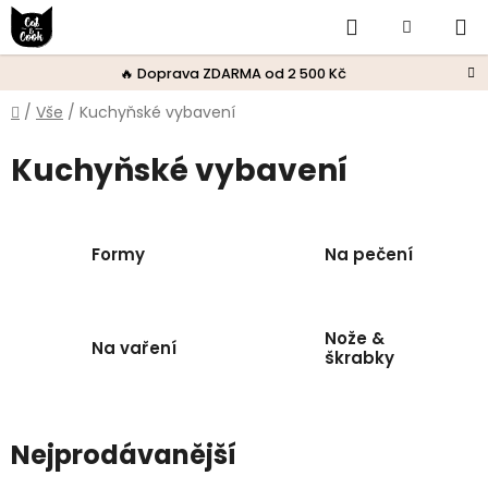
Přejít
Hledat
Nákupní
na
obsah
košík
🔥 Doprava ZDARMA od 2 500 Kč
Domů
/
Vše
/
Kuchyňské vybavení
Kuchyňské vybavení
Formy
Na pečení
Nože &
Na vaření
škrabky
Nejprodávanější