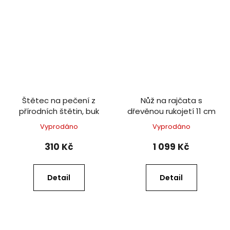
Štětec na pečení z
Nůž na rajčata s
přírodních štětin, buk
dřevěnou rukojetí 11 cm
Vyprodáno
Vyprodáno
310 Kč
1 099 Kč
Detail
Detail