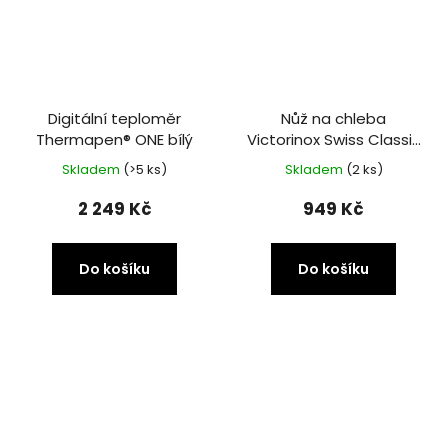
Digitální teploměr
Nůž na chleba
Thermapen® ONE bílý
Victorinox Swiss Classic
21 cm zelený
Skladem
(>5 ks)
Skladem
(2 ks)
2 249 Kč
949 Kč
Do košíku
Do košíku