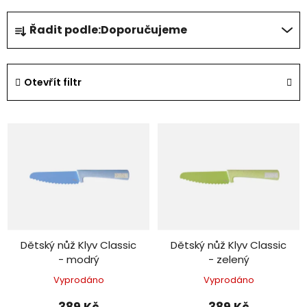
Ř
Řadit podle:
Doporučujeme
a
z
e
Otevřít filtr
n
í
V
p
ý
r
p
o
i
d
s
u
p
k
r
t
o
Dětský nůž Klyv Classic
Dětský nůž Klyv Classic
ů
- modrý
- zelený
d
u
Vyprodáno
Vyprodáno
k
389 Kč
389 Kč