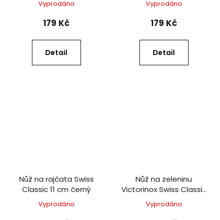
Vyprodáno
Vyprodáno
179 Kč
179 Kč
Detail
Detail
Nůž na rajčata Swiss
Nůž na zeleninu
Classic 11 cm černý
Victorinox Swiss Classic
8 cm fialový
Vyprodáno
Vyprodáno