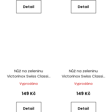
Detail
Detail
Nůž na zeleninu
Nůž na zeleninu
Victorinox Swiss Classic
Victorinox Swiss Classic
8 cm modrý
8 cm zelený
Vyprodáno
Vyprodáno
149 Kč
149 Kč
Detail
Detail