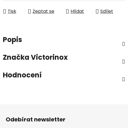
Měrná cena:
Tisk
Zeptat se
Hlídat
Sdílet
Popis
Značka
Victorinox
Hodnocení
Z
á
Odebírat newsletter
p