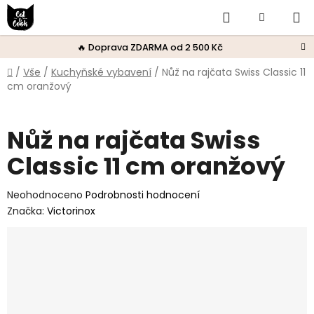
Přejít
Hledat
Nákupní
na
obsah
košík
🔥 Doprava ZDARMA od 2 500 Kč
Domů
/
Vše
/
Kuchyňské vybavení
/
Nůž na rajčata Swiss Classic 11
cm oranžový
Nůž na rajčata Swiss
Classic 11 cm oranžový
Průměrné
Neohodnoceno
Podrobnosti hodnocení
hodnocení
Značka:
Victorinox
produktu
je
0,0
z
5
hvězdiček.