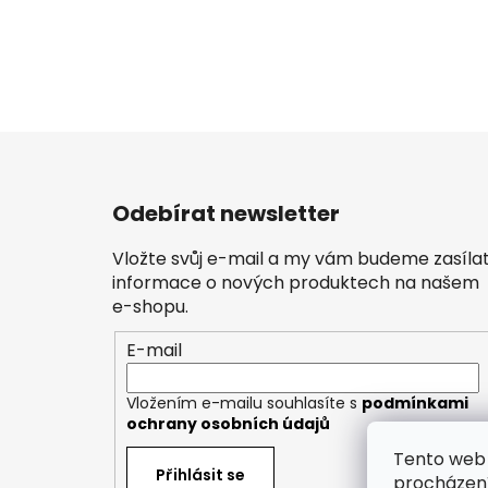
Z
á
Odebírat newsletter
p
a
Vložte svůj e-mail a my vám budeme zasíla
t
informace o nových produktech na našem
í
e-shopu.
E-mail
Vložením e-mailu souhlasíte s
podmínkami
ochrany osobních údajů
Tento web 
Přihlásit se
procházení