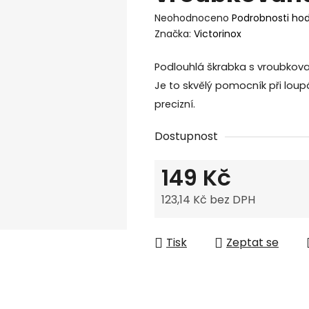
Průměrné
Neohodnoceno
Podrobnosti ho
hodnocení
Značka:
Victorinox
produktu
je
Podlouhlá škrabka s vroubkova
0,0
Je to skvělý pomocník při loup
z
precizní.
5
hvězdiček.
Dostupnost
149 Kč
123,14 Kč bez DPH
Měrná cena:
Tisk
Zeptat se