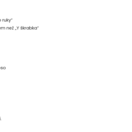
 ruky“
em než „Y škrabka“
pso
.