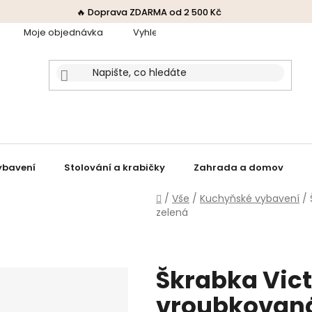
🔥 Doprava ZDARMA od 2 500 Kč
Moje objednávka
Vyhledávač receptů
Obchodní p
ybavení
Stolování a krabičky
Zahrada a domov
Domů
/
Vše
/
Kuchyňské vybavení
/
zelená
Škrabka Vict
vroubkovaná