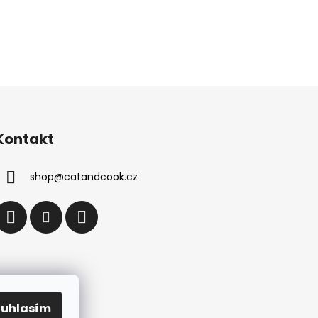
Kontakt
shop
@
catandcook.cz
ouhlasím