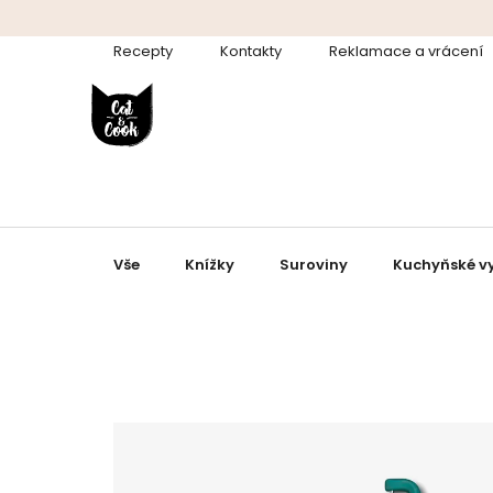
Přejít
na
Recepty
Kontakty
Reklamace a vrácení
obsah
Vše
Knížky
Suroviny
Kuchyňské v