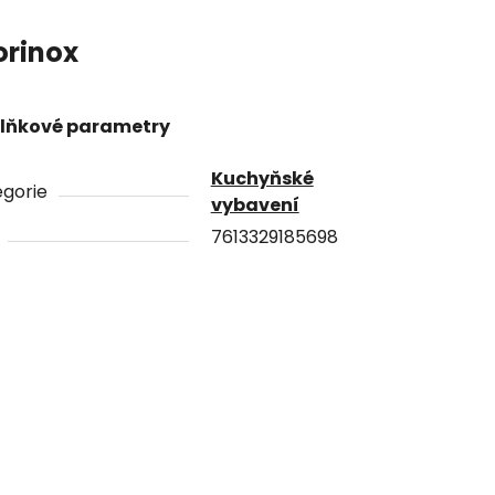
orinox
lňkové parametry
Kuchyňské
gorie
vybavení
7613329185698