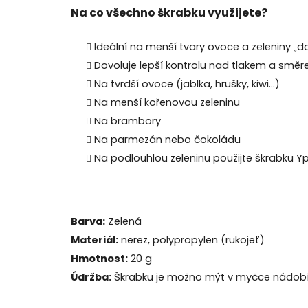
Na co všechno škrabku využijete?
Ideální na menší tvary ovoce a zeleniny „do
Dovoluje lepší kontrolu nad tlakem a směr
Na tvrdší ovoce (jablka, hrušky, kiwi…)
Na menší kořenovou zeleninu
Na brambory
Na parmezán nebo čokoládu
Na podlouhlou zeleninu použijte škrabku Y
Barva:
Zelená
Materiál:
nerez, polypropylen (rukojeť)
Hmotnost:
20 g
Údržba:
Škrabku je možno mýt v myčce nádobí