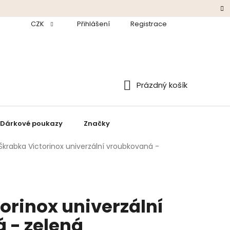
odmínky
CZK
Ochrana údajů
Přihlášení
Zpětný odběr baterií a elektroza
Registrace
Prázdný košík
Nákupní
košík
Dárkové poukazy
Značky
Škrabka Victorinox univerzální vroubkovaná -
orinox univerzální
 - zelená