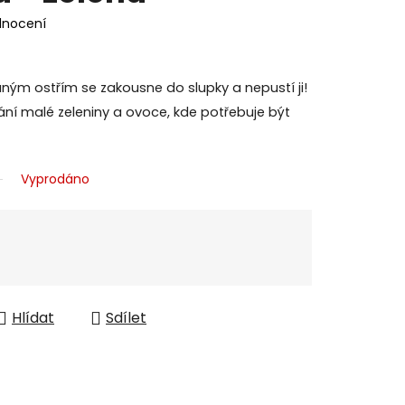
dnocení
ným ostřím se zakousne do slupky a nepustí ji!
ání malé zeleniny a ovoce, kde potřebuje být
Vyprodáno
Hlídat
Sdílet