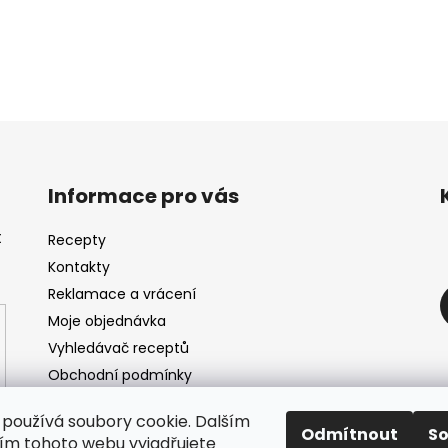
Informace pro vás
t
Recepty
Kontakty
Reklamace a vrácení
Moje objednávka
Vyhledávač receptů
Obchodní podmínky
Ochrana údajů
používá soubory cookie. Dalším
Zpětný odběr baterií a elektrozařízení
Odmítnout
S
m tohoto webu vyjadřujete