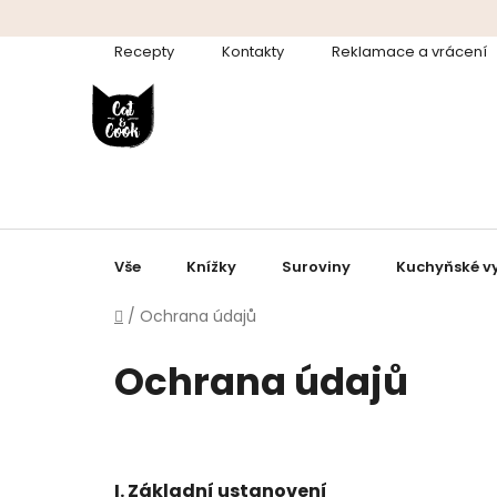
Přejít
na
Recepty
Kontakty
Reklamace a vrácení
obsah
Vše
Knížky
Suroviny
Kuchyňské v
Domů
/
Ochrana údajů
Ochrana údajů
I.
Základní ustanovení