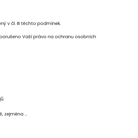
 v čl. III těchto podmínek.
o porušeno Vaší právo na ochranu osobních
ů.
bě, zejména …