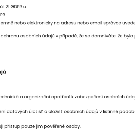
čl. 21 GDPR a
PR.
emně nebo elektronicky na adresu nebo email správce uvedený
o ochranu osobních údajů v případě, že se domníváte, že byl
ajů
 technická a organizační opatření k zabezpečení osobních údaj
ení datových úložišť a úložišť osobních údajů v listinné podo
jí přístup pouze jím pověřené osoby.