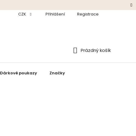
odmínky
CZK
Ochrana údajů
Přihlášení
Zpětný odběr baterií a elektroza
Registrace
Prázdný košík
Nákupní
košík
Dárkové poukazy
Značky