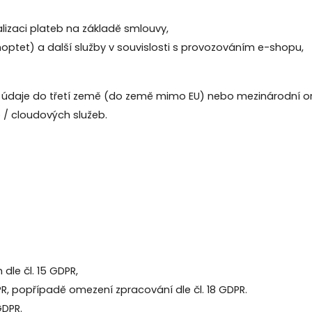
ealizaci plateb na základě smlouvy,
hoptet) a další služby v souvislosti s provozováním e-shopu,
daje do třetí země (do země mimo EU) nebo mezinárodní orga
 / cloudových služeb.
le čl. 15 GDPR,
R, popřípadě omezení zpracování dle čl. 18 GDPR.
GDPR.