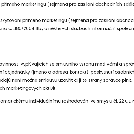
římého marketingu (zejména pro zasílání obchodních sdělení a
kytování přímého marketingu (zejména pro zasílání obchodních
kona č. 480/2004 Sb., o některých službách informační společn
povinností vyplývajících ze smluvního vztahu mezi Vámi a sp
zení objednávky (jméno a adresa, kontakt), poskytnutí osobn
ajů není možné smlouvu uzavřít či jí ze strany správce plnit,
ích marketingových aktivit.
tomatickému individuálnímu rozhodování ve smyslu čl. 22 GDP