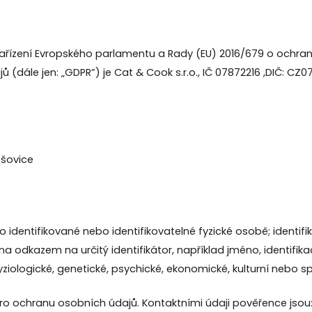
nařízení Evropského parlamentu a Rady (EU) 2016/679 o ochran
dále jen: „GDPR”) je Cat & Cook s.r.o., IČ 07872216 ,DIČ: CZ07
ešovice
 identifikované nebo identifikovatelné fyzické osobě; identif
a odkazem na určitý identifikátor, například jméno, identifikačn
fyziologické, genetické, psychické, ekonomické, kulturní nebo s
ro ochranu osobních údajů. Kontaktními údaji pověřence jsou