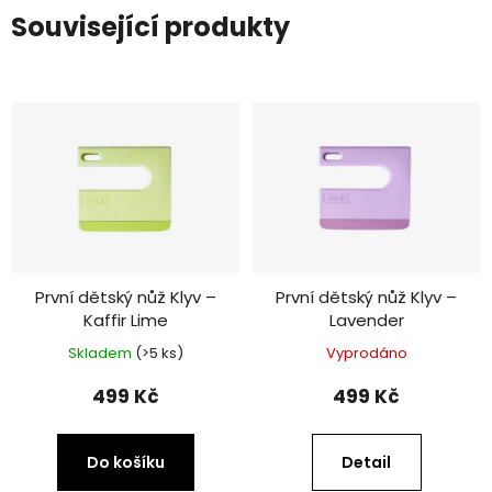
Související produkty
První dětský nůž Klyv –
První dětský nůž Klyv –
Kaffir Lime
Lavender
Skladem
(>5 ks)
Vyprodáno
499 Kč
499 Kč
Do košíku
Detail