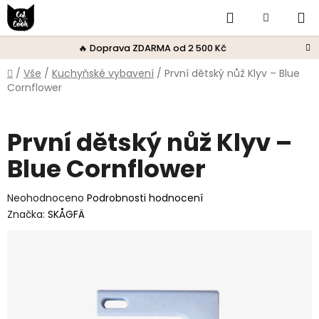
Přejít
Hledat
Nákupní
na
obsah
košík
🔥 Doprava ZDARMA od 2 500 Kč
Domů
/
Vše
/
Kuchyňské vybavení
/
První dětský nůž Klyv – Blue
Cornflower
První dětský nůž Klyv –
Blue Cornflower
Průměrné
Neohodnoceno
Podrobnosti hodnocení
hodnocení
Značka:
SKÅGFÄ
produktu
je
0,0
z
5
hvězdiček.