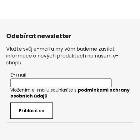
Z
á
Odebírat newsletter
p
a
Vložte svůj e-mail a my vám budeme zasílat
t
informace o nových produktech na našem e-
í
shopu.
E-mail
Vložením e-mailu souhlasíte s
podmínkami ochrany
osobních údajů
Přihlásit se