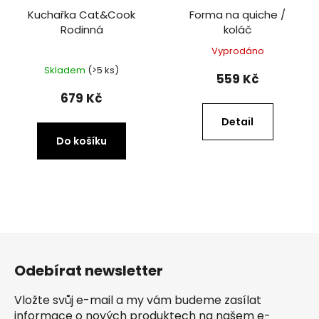
Kuchařka Cat&Cook
Forma na quiche /
Rodinná
koláč
Vyprodáno
Průměrné
Skladem
(>5 ks)
hodnocení
559 Kč
produktu
679 Kč
je
Detail
5,0
Do košíku
z
5
hvězdiček.
Z
á
Odebírat newsletter
p
a
Vložte svůj e-mail a my vám budeme zasílat
t
informace o nových produktech na našem e-