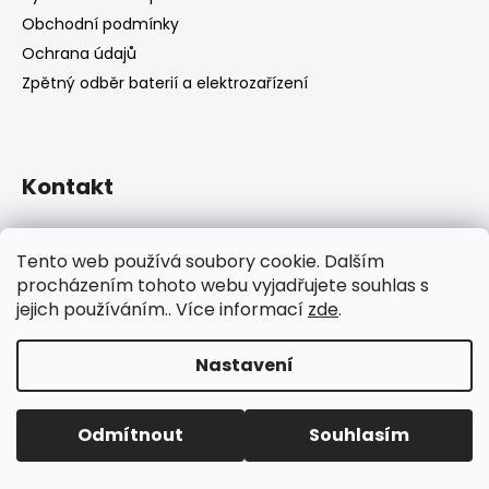
Obchodní podmínky
Ochrana údajů
Zpětný odběr baterií a elektrozařízení
Kontakt
shop
@
catandcook.cz
Tento web používá soubory cookie. Dalším
procházením tohoto webu vyjadřujete souhlas s
jejich používáním.. Více informací
zde
.
Nastavení
Vytvořil Shoptet
Odmítnout
Souhlasím
Copyright 2026
shop.catandcook.cz
. Všechna práva
vyhrazena.
Upravit nastavení cookies