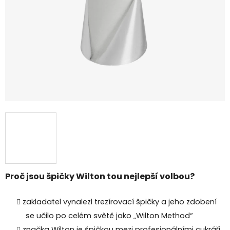
Proč jsou špičky Wilton tou nejlepší volbou?
zakladatel vynalezl trezírovací špičky a jeho zdobení
se učilo po celém světě jako „Wilton Method“
značka Wilton je špičkou mezi profesionálními cukráři