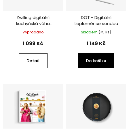
Zwilling digitální
DOT - Digitální
kuchyňská váha
teploměr se sondou
Enfinigy, stříbrná
Vyprodáno
Skladem
(>5 ks)
1 099 Kč
1 149 Kč
Detail
Do košíku