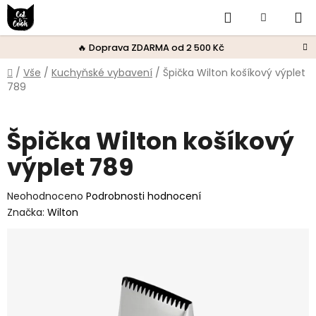
Přejít
Hledat
Nákupní
na
obsah
košík
🔥 Doprava ZDARMA od 2 500 Kč
Domů
/
Vše
/
Kuchyňské vybavení
/
Špička Wilton košíkový výplet
789
Špička Wilton košíkový
výplet 789
Průměrné
Neohodnoceno
Podrobnosti hodnocení
hodnocení
Značka:
Wilton
produktu
je
0,0
z
5
hvězdiček.