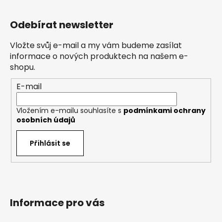
Z
á
Odebírat newsletter
p
a
Vložte svůj e-mail a my vám budeme zasílat
t
informace o nových produktech na našem e-
í
shopu.
E-mail
Vložením e-mailu souhlasíte s
podmínkami ochrany
osobních údajů
Přihlásit se
Informace pro vás