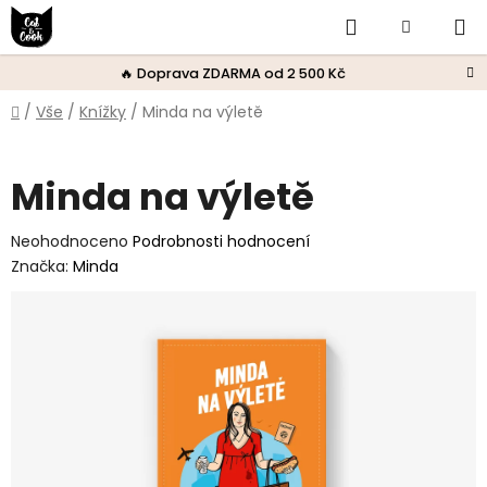
Přejít
Hledat
Nákupní
na
obsah
košík
🔥 Doprava ZDARMA od 2 500 Kč
Domů
/
Vše
/
Knížky
/
Minda na výletě
Minda na výletě
Průměrné
Neohodnoceno
Podrobnosti hodnocení
hodnocení
Značka:
Minda
produktu
je
0,0
z
5
hvězdiček.