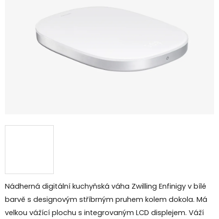
5
hvězdiček.
Nádherná digitální kuchyňská váha Zwilling Enfinigy v bílé
barvě s designovým stříbrným pruhem kolem dokola. Má
velkou vážící plochu s integrovaným LCD displejem. Váží