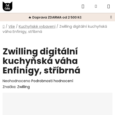
Přejít
Hledat
Nákupní
na
obsah
košík
🔥 Doprava ZDARMA od 2 500 Kč
Domů
/
Vše
/
Kuchyňské vybavení
/
Zwilling digitální kuchyňská
váha Enfinigy, stříbrná
Zwilling digitální
kuchyňská váha
Enfinigy, stříbrná
Průměrné
Neohodnoceno
Podrobnosti hodnocení
hodnocení
Značka:
Zwilling
produktu
je
0,0
z