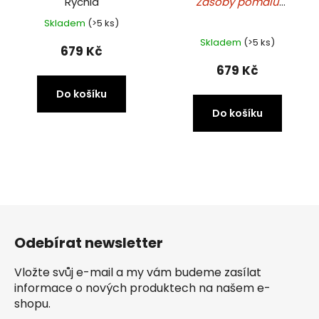
Rychlá
Zásoby pomalu
docházejí
Skladem
(>5 ks)
Průměrné
Skladem
(>5 ks)
hodnocení
679 Kč
produktu
679 Kč
je
Do košíku
5,0
Do košíku
z
5
hvězdiček.
Z
á
Odebírat newsletter
p
a
Vložte svůj e-mail a my vám budeme zasílat
t
informace o nových produktech na našem e-
í
shopu.