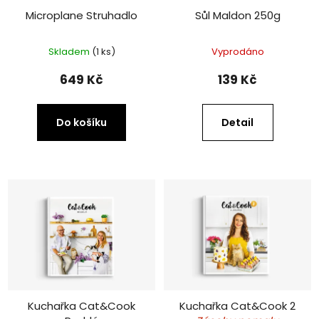
Microplane Struhadlo
Sůl Maldon 250g
Skladem
(1 ks)
Vyprodáno
649 Kč
139 Kč
Do košíku
Detail
Kuchařka Cat&Cook
Kuchařka Cat&Cook 2