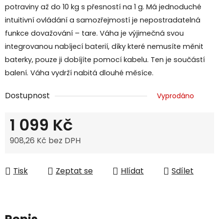
potraviny až do 10 kg s přesností na 1 g. Má jednoduché
intuitivní ovládání a samozřejmostí je nepostradatelná
funkce dovažování – tare. Váha je výjimečná svou
integrovanou nabíjecí baterií, díky které nemusíte měnit
baterky, pouze ji dobíjíte pomocí kabelu. Ten je součástí
balení. Váha vydrží nabitá dlouhé měsíce.
Dostupnost
Vyprodáno
1 099 Kč
908,26 Kč bez DPH
Měrná cena:
Tisk
Zeptat se
Hlídat
Sdílet