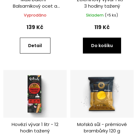
Balsamikový ocet a
3 hodiny tažený
mořská sůl - prémiové
Vyprodáno
Skladem
(>5 ks)
brambůrky 300 g
139 Kč
119 Kč
Detail
Do košíku
Hovězí vývar 1 litr - 12
Mořská sůl - prémiové
hodin tažený
brambůrky 120 g