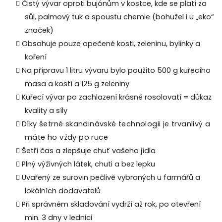
Čistý vývar oproti bujónům v kostce, kde se platí za
sůl, palmový tuk a spoustu chemie (bohužel i u „eko“
značek)
Obsahuje pouze opečené kosti, zeleninu, bylinky a
koření
Na přípravu 1 litru vývaru bylo použito 500 g kuřecího
masa a kostí a 125 g zeleniny
Kuřecí vývar po zachlazení krásně rosolovatí = důkaz
kvality a síly
Díky šetrné skandinávské technologii je trvanlivý a
máte ho vždy po ruce
Šetří čas a zlepšuje chuť vašeho jídla
Plný výživných látek, chuti a bez lepku
Uvařený ze surovin pečlivě vybraných u farmářů a
lokálních dodavatelů
Při správném skladování vydrží až rok, po otevření
min. 3 dny v lednici