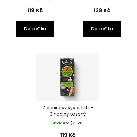
119 Kč
129 Kč
Do košíku
Do košíku
Zeleninový vývar 1 litr -
3 hodiny tažený
Skladem
(>5 ks)
119 Kč