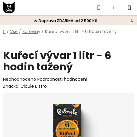
Přejít
Hledat
Nákupní
na
obsah
košík
🔥 Doprava ZDARMA od 2 500 Kč
Domů
/
Vše
/
Suroviny
/
Kuřecí vývar 1 litr - 6 hodin tažený
Kuřecí vývar 1 litr - 6
hodin tažený
Průměrné
Neohodnoceno
Podrobnosti hodnocení
hodnocení
Značka:
Cibule Bistro
produktu
je
0,0
z
5
hvězdiček.