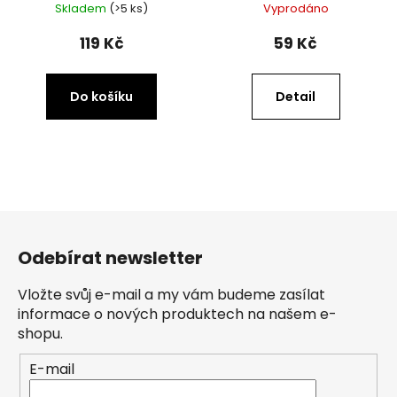
Skladem
(>5 ks)
Vyprodáno
119 Kč
59 Kč
Do košíku
Detail
Z
á
Odebírat newsletter
p
a
Vložte svůj e-mail a my vám budeme zasílat
t
informace o nových produktech na našem e-
í
shopu.
E-mail