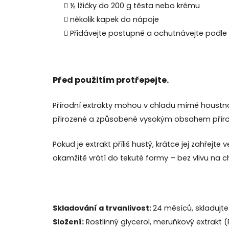
½ lžičky do 200 g těsta nebo krému
několik kapek do nápoje
Přidávejte postupně a ochutnávejte podle
Před použitím protřepejte.
Přírodní extrakty mohou v chladu mírně houstnou
přirozené a způsobené vysokým obsahem přír
Pokud je extrakt příliš hustý, krátce jej zahřejt
okamžitě vrátí do tekuté formy – bez vlivu na chu
Skladování a trvanlivost:
24 měsíců, skladujte
Složení:
Rostlinný glycerol, meruňkový extrakt 