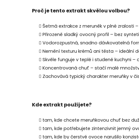
Proč je tento extrakt skvělou volbou?
Šetrná extrakce z meruněk v plné zralosti
Přirozeně sladký ovocný profil – bez syntet
Vodorozpustná, snadno dávkovatelná for
Nemění texturu krémů ani těsta – ideální d
Skvěle funguje v teplé i studené kuchyni – c
Koncentrovaná chuť – stačí malé množství
Zachovává typický charakter meruňky v či
Kde extrakt použijete?
tam, kde chcete meruňkovou chuť bez dužin
tam, kde potřebujete zintenzivnit jemný o
tam, kde by čerstvé ovoce narušilo konzis