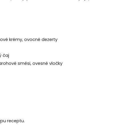
hové krémy, ovocné dezerty
ý čaj
varohové směsi, ovesné vločky
ypu receptu.