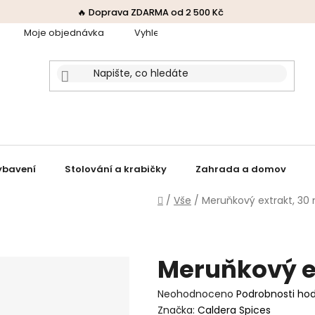
🔥 Doprava ZDARMA od 2 500 Kč
Moje objednávka
Vyhledávač receptů
Obchodní p
ybavení
Stolování a krabičky
Zahrada a domov
Domů
/
Vše
/
Meruňkový extrakt, 30 
Meruňkový ex
Průměrné
Neohodnoceno
Podrobnosti ho
hodnocení
Značka:
Caldera Spices