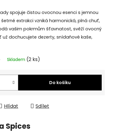
řady spojuje čistou ovocnou esenci s jemnou
 šetrné extrakci vzniká harmonická, plná chuť,
 Dodá vašim pokrmům šťavnatost, svěží ovocný
ť už dochucujete dezerty, snídaňové kaše,
(2 ks)
Skladem
Do košíku
Hlídat
Sdílet
a Spices