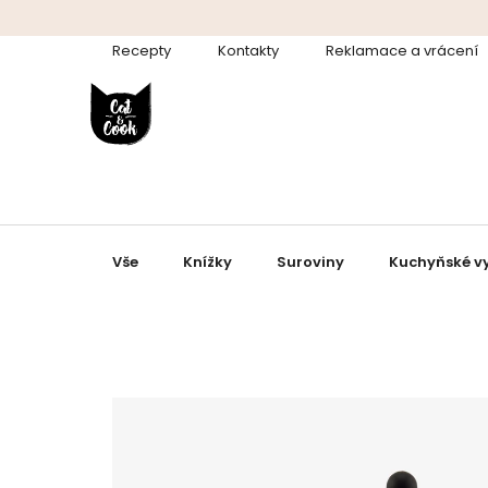
Přejít
na
Recepty
Kontakty
Reklamace a vrácení
obsah
Vše
Knížky
Suroviny
Kuchyňské v