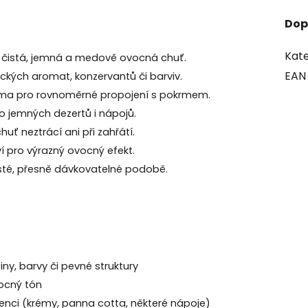
Dop
Kate
 – čistá, jemná a medově ovocná chuť.
EAN
ických aromat, konzervantů či barviv.
ma pro rovnoměrné propojení s pokrmem.
o jemných dezertů i nápojů.
huť neztrácí ani při zahřátí.
 pro výrazný ovocný efekt.
sté, přesně dávkovatelné podobě.
y, barvy či pevné struktury
vocný tón
tenci (krémy, panna cotta, některé nápoje)