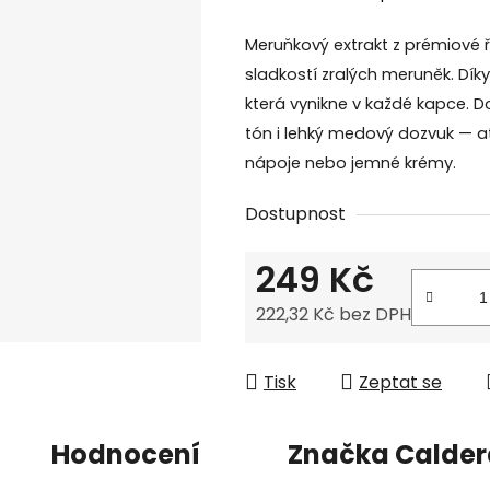
produktu
je
Meruňkový extrakt z prémiové 
0,0
sladkostí zralých meruněk. Díky
z
která vynikne v každé kapce.
5
tón i lehký medový dozvuk — a
hvězdiček.
nápoje nebo jemné krémy.
Dostupnost
249 Kč
222,32 Kč bez DPH
Měrná cena:
Tisk
Zeptat se
Hodnocení
Značka
Calder