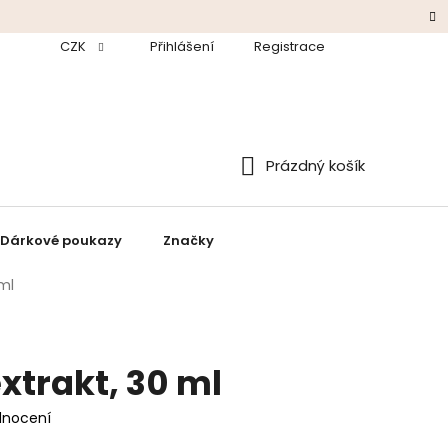
odmínky
CZK
Ochrana údajů
Přihlášení
Zpětný odběr baterií a elektroza
Registrace
Prázdný košík
Nákupní
košík
Dárkové poukazy
Značky
ml
trakt, 30 ml
dnocení