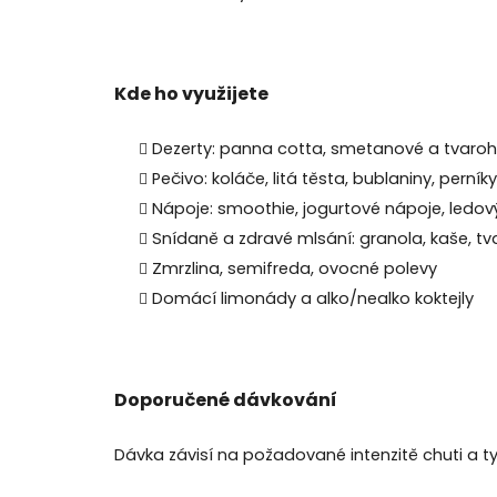
Kde ho využijete
Dezerty: panna cotta, smetanové a tvaro
Pečivo: koláče, litá těsta, bublaniny, perníky
Nápoje: smoothie, jogurtové nápoje, ledov
Snídaně a zdravé mlsání: granola, kaše, t
Zmrzlina, semifreda, ovocné polevy
Domácí limonády a alko/nealko koktejly
Doporučené dávkování
Dávka závisí na požadované intenzitě chuti a t