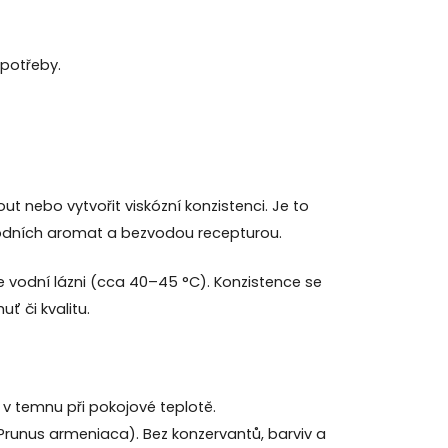
 potřeby.
t nebo vytvořit viskózní konzistenci. Je to
odních aromat a bezvodou recepturou.
e ve vodní lázni (cca 40–45 °C). Konzistence se
ť či kvalitu.
 v temnu při pokojové teplotě.
(Prunus armeniaca). Bez konzervantů, barviv a