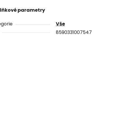
lňkové parametry
gorie
Vše
8590331007547