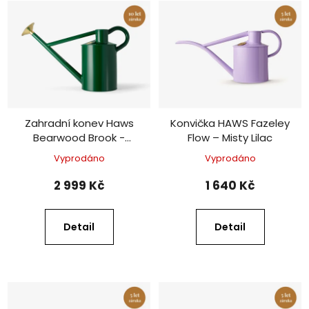
Zahradní konev Haws
Konvička HAWS Fazeley
Bearwood Brook -
Flow – Misty Lilac
Green
10 let záruka!
Vyprodáno
Vyprodáno
2 999 Kč
1 640 Kč
Detail
Detail