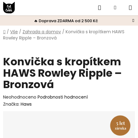
Přejít
Hledat
Nákupní
na
obsah
košík
🔥 Doprava ZDARMA od 2 500 Kč
Domů
/
Vše
/
Zahrada a domov
/
Konvička s kropítkem HAWS
Rowley Ripple – Bronzová
Konvička s kropítkem
HAWS Rowley Ripple –
Bronzová
Průměrné
Neohodnoceno
Podrobnosti hodnocení
hodnocení
Značka:
Haws
produktu
je
0,0
z