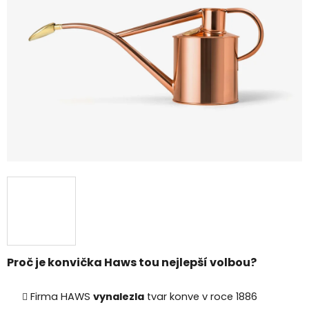
5
hvězdiček.
Proč je konvička Haws tou nejlepší volbou?
Firma HAWS
vynalezla
tvar konve v roce 1886