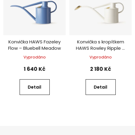
Konvička HAWS Fazeley
Konvička s kropítkem
Flow – Bluebell Meadow
HAWS Rowley Ripple –
White Granite
Vyprodáno
Vyprodáno
1 640 Kč
2 180 Kč
Detail
Detail
Z