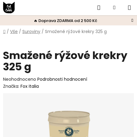
Přejít
Hledat
Nákupní
na
obsah
košík
🔥 Doprava ZDARMA od 2 500 Kč
Domů
/
Vše
/
Suroviny
/
Smažené rýžové krekry 325 g
Smažené rýžové krekry
325 g
Průměrné
Neohodnoceno
Podrobnosti hodnocení
hodnocení
Značka:
Fox Italia
produktu
je
0,0
z
5
hvězdiček.