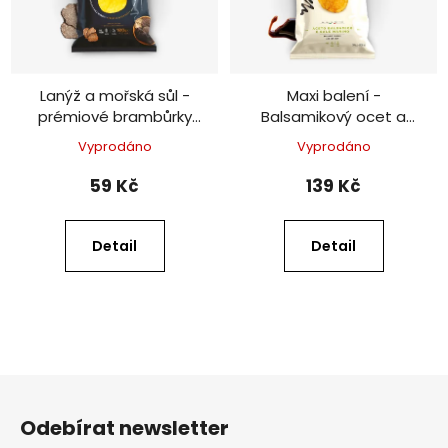
Lanýž a mořská sůl -
Maxi balení -
prémiové brambůrky
Balsamikový ocet a
120 g
mořská sůl - prémiové
Vyprodáno
Vyprodáno
brambůrky 300 g
59 Kč
139 Kč
Detail
Detail
Z
á
Odebírat newsletter
p