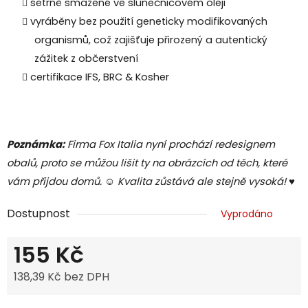
šetrně smažené ve slunečnicovém oleji
vyráběny bez použití geneticky modifikovaných
organismů, což zajišťuje přirozený a autentický
zážitek z občerstvení
certifikace IFS, BRC & Kosher
Poznámka:
Firma Fox Italia nyní prochází redesignem
obalů, proto se můžou lišit ty na obrázcích od těch, které
vám přijdou domů. ☺
Kvalita zůstává ale stejně vysoká!
♥
Dostupnost
Vyprodáno
155 Kč
138,39 Kč bez DPH
Měrná cena: