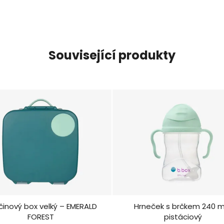
Související produkty
nový box velký – EMERALD
Hrneček s brčkem 240 m
FOREST
pistáciový