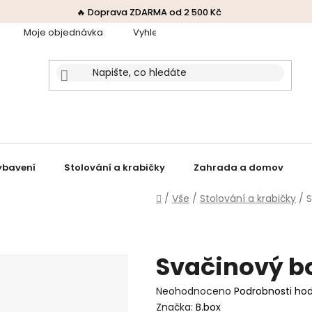
🔥 Doprava ZDARMA od 2 500 Kč
Moje objednávka
Vyhledávač receptů
Obchodní p
ybavení
Stolování a krabičky
Zahrada a domov
Domů
/
Vše
/
Stolování a krabičky
/
S
Svačinový bo
Průměrné
Neohodnoceno
Podrobnosti ho
hodnocení
Značka:
B.box