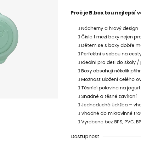
produktu
je
Proč je B.box tou nejlepší 
0,0
z
Nádherný a hravý design
5
Číslo 1 mezi boxy nejen pro
hvězdiček.
Dětem se s boxy dobře ma
Perfektní s sebou na cest
Ideální pro děti do školy 
Boxy obsahují několik při
Možnost uložení celého ovo
Těsnící polovina na jogur
Snadné a těsné zavíraní
Jednoduchá údržba – vh
Vhodné do mikrovlnné tr
Vyrobeno bez BPS, PVC, BP
Dostupnost