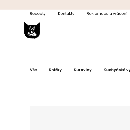
Přejít
na
Recepty
Kontakty
Reklamace a vrácení
obsah
Vše
Knížky
Suroviny
Kuchyňské v