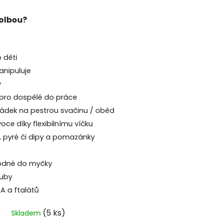
volbou?
 děti
nipuluje
y
/ pro dospělé do práce
hrádek na pestrou svačinu / oběd
ce díky flexibilnímu víčku
t, pyré či dipy a pomazánky
odné do myčky
ouby
A a ftalátů
(5 ks)
Skladem