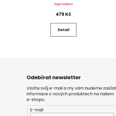
Vyprodáno
479 Kč
Detail
Z
á
Odebírat newsletter
p
a
Vložte svůj e-mail a my vám budeme zasíla
t
informace o nových produktech na našem
í
e-shopu.
E-mail