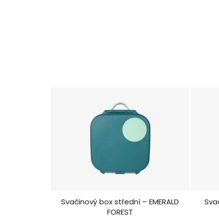
Svačinový box střední – EMERALD
Svači
FOREST