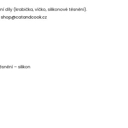
íly (krabička, víčko, silikonové těsnění).
u
shop@catandcook.cz
ěsnění – silikon