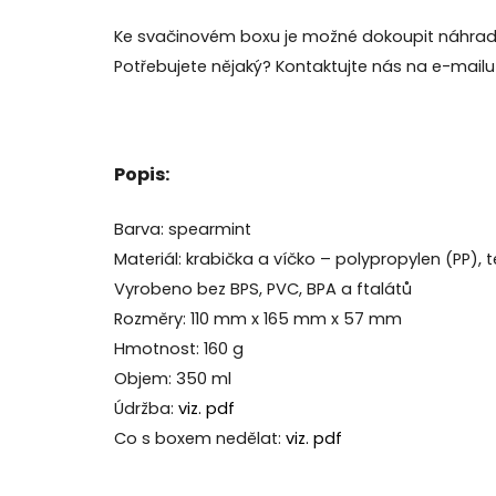
Ke svačinovém boxu je možné dokoupit náhradní d
Potřebujete nějaký? Kontaktujte nás na e-mail
Popis:
Barva: spearmint
Materiál: krabička a víčko – polypropylen (PP), t
Vyrobeno bez BPS, PVC, BPA a ftalátů
Rozměry: 110 mm x 165 mm x 57 mm
Hmotnost: 160 g
Objem: 350 ml
Údržba:
viz. pdf
Co s boxem nedělat:
viz. pdf