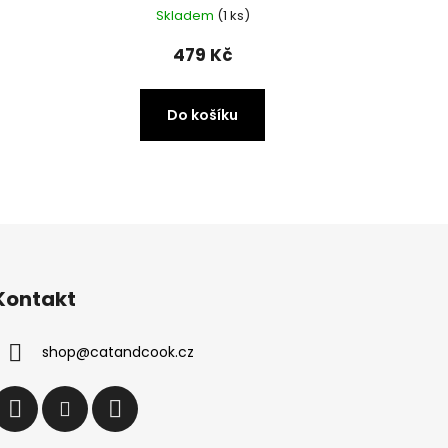
Skladem
(1 ks)
479 Kč
Do košíku
Kontakt
shop
@
catandcook.cz