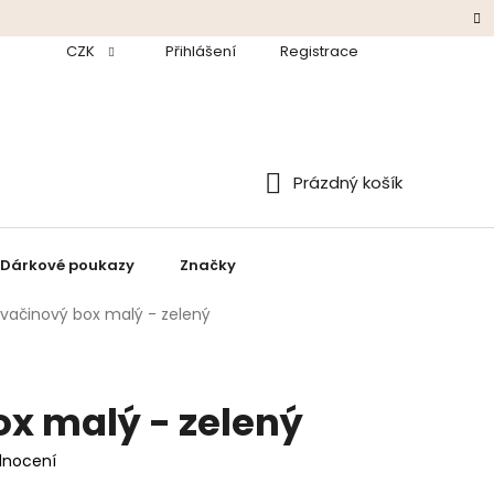
odmínky
CZK
Ochrana údajů
Přihlášení
Zpětný odběr baterií a elektroza
Registrace
Prázdný košík
Nákupní
košík
Dárkové poukazy
Značky
vačinový box malý - zelený
x malý - zelený
dnocení