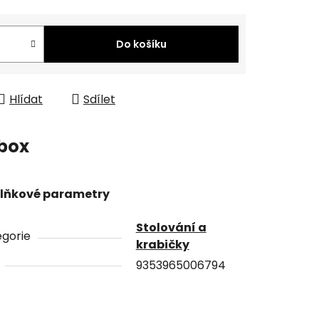
Do košíku
Hlídat
Sdílet
box
lňkové parametry
Stolování a
gorie
krabičky
9353965006794