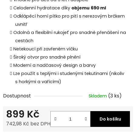
Celodenní hydratace díky
objemu
690 ml
Odklápěcí horní pítko pro pití s nerezovým brčkem
uvnitř
Odolná a flexibilní rukojeť pro snadné přenášení na
cestách
Netekoucí při zavřeném víčku
Široký otvor pro snadné plnění
Moderní a nadčasový design a barvy
Lze použít s teplými i studenými tekutinami (nikoliv
s horkými a vařícími)
Dostupnost
(3 ks)
Skladem
899 Kč
Do košíku
742,98 Kč bez DPH
Měrná cena: