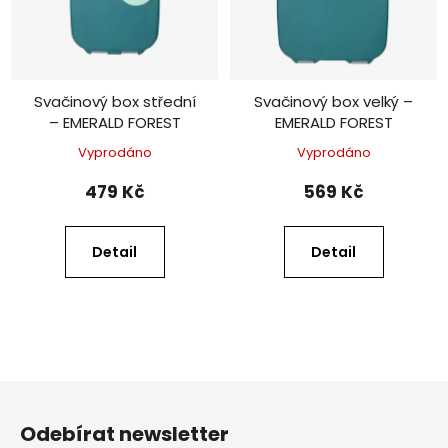
Svačinový box střední
Svačinový box velký –
– EMERALD FOREST
EMERALD FOREST
Vyprodáno
Vyprodáno
479 Kč
569 Kč
Detail
Detail
Z
á
Odebírat newsletter
p