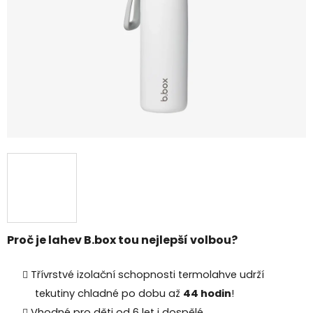
Proč je lahev B.box tou nejlepší volbou?
Třívrstvé izolační schopnosti termolahve udrží
tekutiny chladné po dobu až
44 hodin
!
Vhodné pro děti od 6 let i dospělé