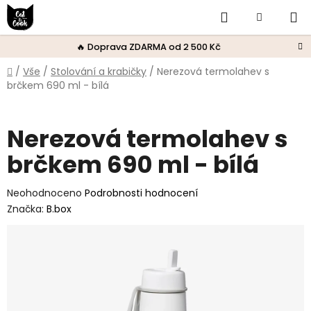
Přejít
Hledat
Nákupní
na
obsah
košík
🔥 Doprava ZDARMA od 2 500 Kč
Domů
/
Vše
/
Stolování a krabičky
/
Nerezová termolahev s
brčkem 690 ml - bílá
Nerezová termolahev s
brčkem 690 ml - bílá
Průměrné
Neohodnoceno
Podrobnosti hodnocení
hodnocení
Značka:
B.box
produktu
je
0,0
z
5
hvězdiček.