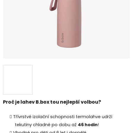
Proč je lahev B.box tou nejlepší volbou?
Třívrstvé izolační schopnosti termolahve udrží
tekutiny chladné po dobu až
46 hodin
!
Vhodné pro děti od 6 let i dospělé