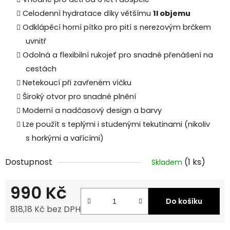
Celodenní hydratace díky většímu
1l objemu
Odklápěcí horní pítko pro pití s nerezovým brčkem
uvnitř
Odolná a flexibilní rukojeť pro snadné přenášení na
cestách
Netekoucí při zavřeném víčku
Široký otvor pro snadné plnění
Moderní a nadčasový design a barvy
Lze použít s teplými i studenými tekutinami (nikoliv
s horkými a vařícími)
Dostupnost
(1 ks)
Skladem
990 Kč
Do košíku
818,18 Kč bez DPH
Měrná cena: