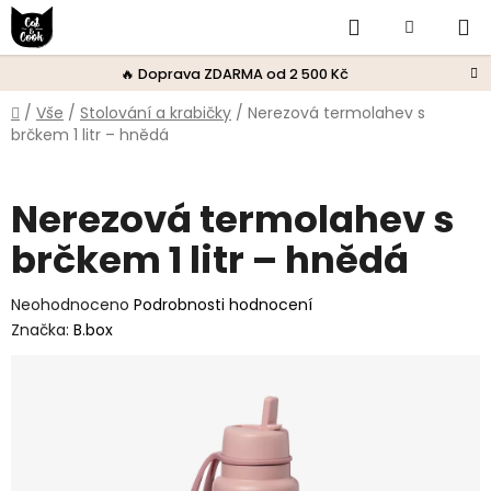
Přejít
Hledat
Nákupní
na
obsah
košík
🔥 Doprava ZDARMA od 2 500 Kč
Domů
/
Vše
/
Stolování a krabičky
/
Nerezová termolahev s
brčkem 1 litr – hnědá
Nerezová termolahev s
brčkem 1 litr – hnědá
Průměrné
Neohodnoceno
Podrobnosti hodnocení
hodnocení
Značka:
B.box
produktu
je
0,0
z
5
hvězdiček.