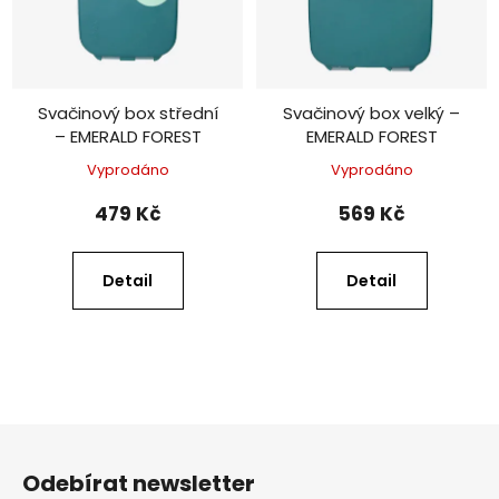
Svačinový box střední
Svačinový box velký –
– EMERALD FOREST
EMERALD FOREST
Vyprodáno
Vyprodáno
479 Kč
569 Kč
Detail
Detail
Z
á
Odebírat newsletter
p