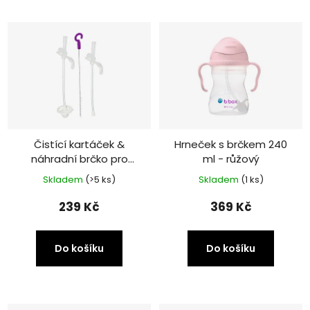
Čistící kartáček &
Hrneček s brčkem 240
náhradní brčko pro
ml - růžový
hrneček B.box
Skladem
(>5 ks)
Skladem
(1 ks)
239 Kč
369 Kč
Do košíku
Do košíku