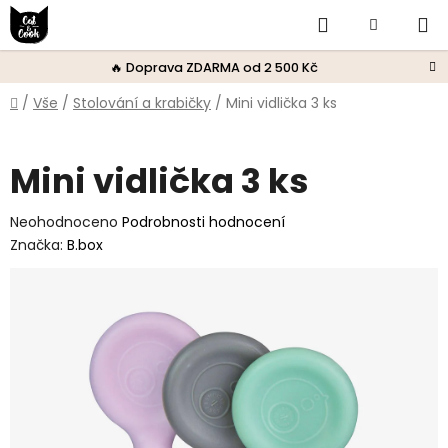
Přejít
Hledat
Nákupní
na
obsah
košík
🔥 Doprava ZDARMA od 2 500 Kč
Domů
/
Vše
/
Stolování a krabičky
/
Mini vidlička 3 ks
Mini vidlička 3 ks
Průměrné
Neohodnoceno
Podrobnosti hodnocení
hodnocení
Značka:
B.box
produktu
je
0,0
z
5
hvězdiček.