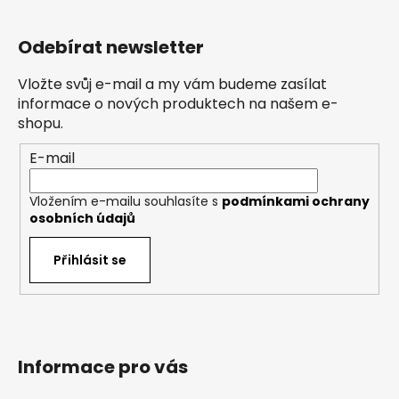
Z
á
Odebírat newsletter
p
a
Vložte svůj e-mail a my vám budeme zasílat
t
informace o nových produktech na našem e-
í
shopu.
E-mail
Vložením e-mailu souhlasíte s
podmínkami ochrany
osobních údajů
Přihlásit se
Informace pro vás