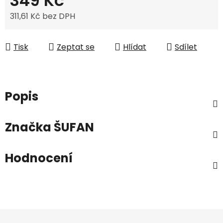
349 Kč
311,61 Kč bez DPH
Měrná cena:
Tisk
Zeptat se
Hlídat
Sdílet
Popis
Značka
ŠUFAN
Hodnocení
Z