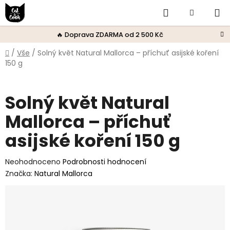
Přejít
Hledat
Nákupní
na
obsah
košík
🔥 Doprava ZDARMA od 2 500 Kč
Domů
/
Vše
/
Solný květ Natural Mallorca – příchuť asijské koření
150 g
Solný květ Natural
Mallorca – příchuť
asijské koření 150 g
Průměrné
Neohodnoceno
Podrobnosti hodnocení
hodnocení
Značka:
Natural Mallorca
produktu
je
0,0
z