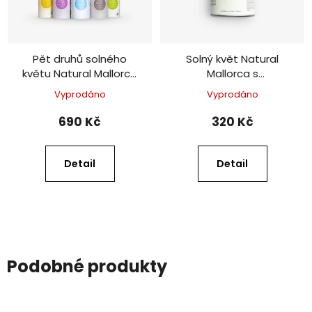
Pět druhů solného
Solný květ Natural
květu Natural Mallorca
Mallorca s
v dárkové sadě – 5 x
provensálskými
Vyprodáno
Vyprodáno
50 g
bylinkami BIO – 150 g
690 Kč
320 Kč
Detail
Detail
Podobné produkty