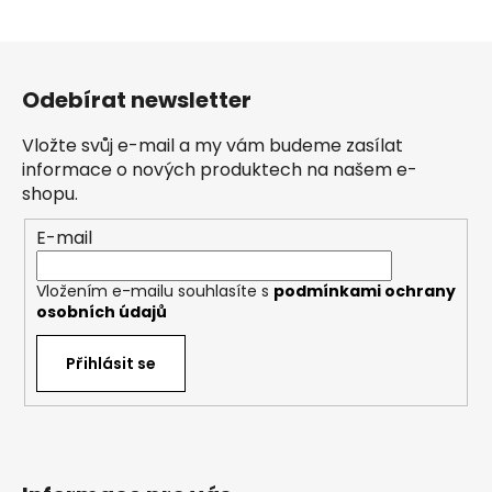
Z
á
Odebírat newsletter
p
a
Vložte svůj e-mail a my vám budeme zasílat
t
informace o nových produktech na našem e-
í
shopu.
E-mail
Vložením e-mailu souhlasíte s
podmínkami ochrany
osobních údajů
Přihlásit se