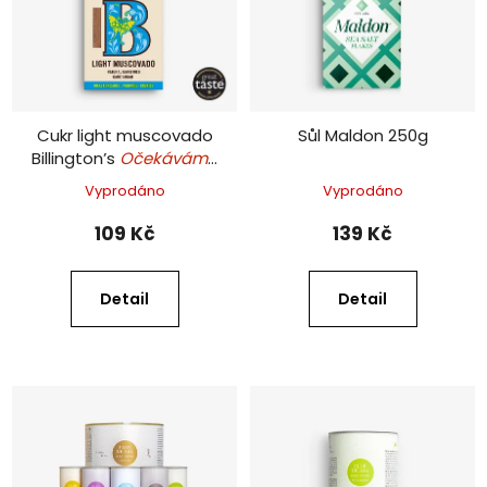
Cukr light muscovado
Sůl Maldon 250g
Billington’s
Očekáváme
v druhé polovině srpna
Vyprodáno
Vyprodáno
109 Kč
139 Kč
Detail
Detail