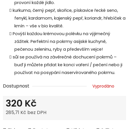
provoní každé jídlo.
kurkuma, černý pepř, skořice, pískavice řecké seno,
fenykl, kardamom, kajenský pepř, koriandr, hřebíček a
kmín – vše v bio kvalitě.
Povýší každou krémovou polévku na výjimečný
zážitek. Perfektní na pokrmy asijské kuchyně,
pečenou zeleninu, ryby a především vejce!
sůl se používá na závěrečné dochucení pokrmů –
buď ji můžete přidat ke konci vaření / pečení nebo ji
používat na posypání naservírovaného pokrmu.
Dostupnost
Vyprodáno
320 Kč
285,71 Kč bez DPH
Měrná cena: