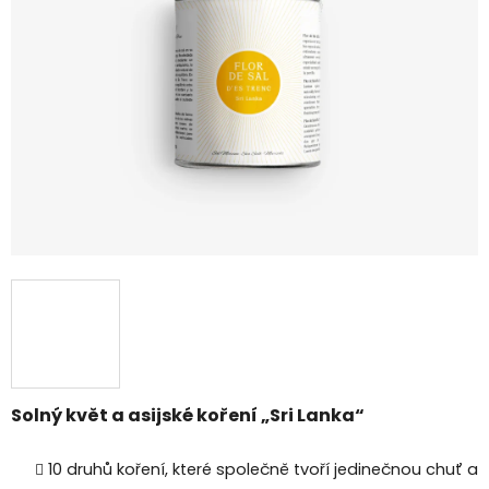
5
hvězdiček.
Solný květ a asijské koření „Sri Lanka“
10 druhů koření, které společně tvoří jedinečnou chuť a