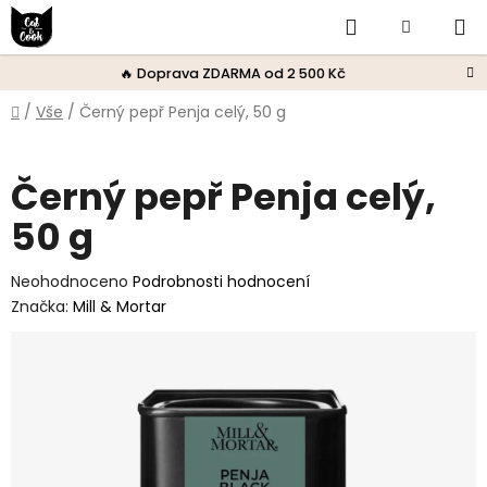
Přejít
Hledat
Nákupní
na
obsah
košík
🔥 Doprava ZDARMA od 2 500 Kč
Domů
/
Vše
/
Černý pepř Penja celý, 50 g
Černý pepř Penja celý,
50 g
Průměrné
Neohodnoceno
Podrobnosti hodnocení
hodnocení
Značka:
Mill & Mortar
produktu
je
0,0
z
5
hvězdiček.