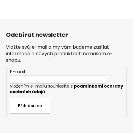
Z
á
Odebírat newsletter
p
a
Vložte svůj e-mail a my vám budeme zasílat
t
informace o nových produktech na našem e-
í
shopu.
E-mail
Vložením e-mailu souhlasíte s
podmínkami ochrany
osobních údajů
Přihlásit se