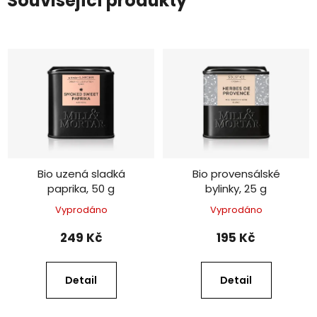
Související produkty
Bio uzená sladká
Bio provensálské
paprika, 50 g
bylinky, 25 g
Vyprodáno
Vyprodáno
249 Kč
195 Kč
Detail
Detail