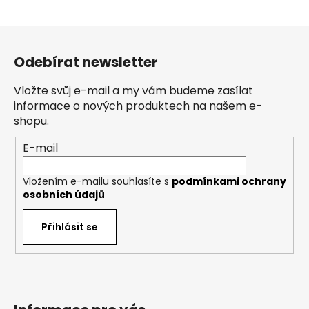
Z
á
Odebírat newsletter
p
a
Vložte svůj e-mail a my vám budeme zasílat
t
informace o nových produktech na našem e-
í
shopu.
E-mail
Vložením e-mailu souhlasíte s
podmínkami ochrany
osobních údajů
Přihlásit se