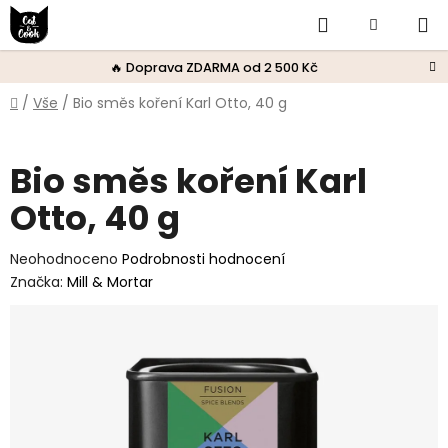
Přejít
Hledat
Nákupní
na
obsah
košík
🔥 Doprava ZDARMA od 2 500 Kč
Domů
/
Vše
/
Bio směs koření Karl Otto, 40 g
Bio směs koření Karl
Otto, 40 g
Průměrné
Neohodnoceno
Podrobnosti hodnocení
hodnocení
Značka:
Mill & Mortar
produktu
je
0,0
z
5
hvězdiček.