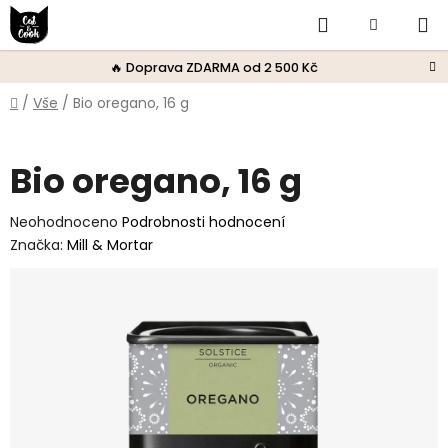
Přejít
Hledat
Nákupní
na
obsah
košík
🔥 Doprava ZDARMA od 2 500 Kč
Domů
/
Vše
/
Bio oregano, 16 g
Bio oregano, 16 g
Průměrné
Neohodnoceno
Podrobnosti hodnocení
hodnocení
Značka:
Mill & Mortar
produktu
je
0,0
z
5
hvězdiček.