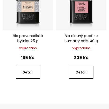
Bio provensálské
Bio dlouhý pepř ze
bylinky, 25 g
Sumatry celý, 40 g
Vyprodáno
Vyprodáno
195 Kč
209 Kč
Detail
Detail
Z