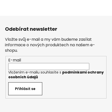
Z
á
Odebírat newsletter
p
a
Vložte svůj e-mail a my vám budeme zasílat
t
informace o nových produktech na našem e-
í
shopu.
E-mail
Vložením e-mailu souhlasíte s
podmínkami ochrany
osobních údajů
Přihlásit se