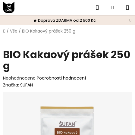
Přejít
Hledat
Nákupní
na
obsah
košík
🔥 Doprava ZDARMA od 2 500 Kč
Domů
/
Vše
/
BIO Kakaový prášek 250 g
BIO Kakaový prášek 250
g
Průměrné
Neohodnoceno
Podrobnosti hodnocení
hodnocení
Značka:
ŠUFAN
produktu
je
0,0
z
5
hvězdiček.