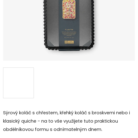
Sýrový koláč s chřestem, křehký koláč s broskvemi nebo i
klasický quiche - na to vše využijete tuto praktickou
obdélníkovou formu s odnímatelným dnem.