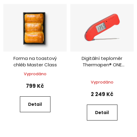
Forma na toastový
Digitální teploměr
chléb Master Class
Thermapen® ONE
červený
Vyprodáno
Průměrné
Vyprodáno
hodnocení
799 Kč
produktu
2 249 Kč
je
Detail
5,0
Detail
z
5
hvězdiček.