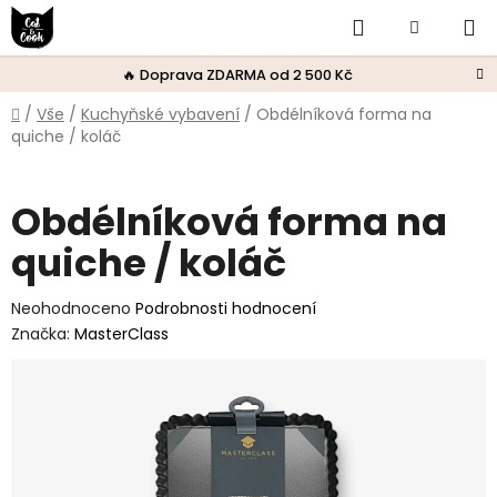
Přejít
Hledat
Nákupní
na
obsah
košík
🔥 Doprava ZDARMA od 2 500 Kč
Domů
/
Vše
/
Kuchyňské vybavení
/
Obdélníková forma na
quiche / koláč
Obdélníková forma na
quiche / koláč
Průměrné
Neohodnoceno
Podrobnosti hodnocení
hodnocení
Značka:
MasterClass
produktu
je
0,0
z
5
hvězdiček.