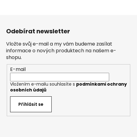
Z
á
Odebírat newsletter
p
a
Vložte svůj e-mail a my vám budeme zasílat
t
informace o nových produktech na našem e-
í
shopu.
E-mail
Vložením e-mailu souhlasíte s
podmínkami ochrany
osobních údajů
Přihlásit se